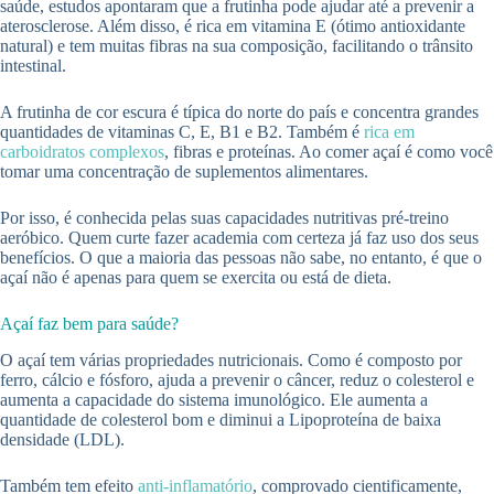
saúde, estudos apontaram que a frutinha pode ajudar até a prevenir a
aterosclerose. Além disso, é rica em vitamina E (ótimo antioxidante
natural) e tem muitas fibras na sua composição, facilitando o trânsito
intestinal.
A frutinha de cor escura é típica do norte do país e concentra grandes
quantidades de vitaminas C, E, B1 e B2. Também é
rica em
carboidratos complexos
, fibras e proteínas. Ao comer açaí é como você
tomar uma concentração de suplementos alimentares.
Por isso, é conhecida pelas suas capacidades nutritivas pré-treino
aeróbico. Quem curte fazer academia com certeza já faz uso dos seus
benefícios. O que a maioria das pessoas não sabe, no entanto, é que o
açaí não é apenas para quem se exercita ou está de dieta.
Açaí faz bem para saúde?
O açaí tem várias propriedades nutricionais. Como é composto por
ferro, cálcio e fósforo, ajuda a prevenir o câncer, reduz o colesterol e
aumenta a capacidade do sistema imunológico. Ele aumenta a
quantidade de colesterol bom e diminui a Lipoproteína de baixa
densidade (LDL).
Também tem efeito
anti-inflamatório
, comprovado cientificamente,