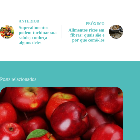
ANTERIOR
PRÓXIMO
Superalimentos
Alimentos ricos em
podem turbinar sua
fibras: quais são e
saúde; conheça
por que comê-los
alguns deles
Posts relacionados