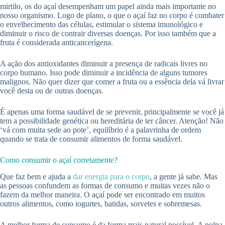
mirtilo, os do açaí desempenham um papel ainda mais importante no
nosso organismo. Logo de plano, o que o açaí faz no corpo é combater
o envelhecimento das células, estimular o sistema imunológico e
diminuir o risco de contrair diversas doenças. Por isso também que a
fruta é considerada anticancerígena.
A ação dos antioxidantes diminuir a presença de radicais livres no
corpo humano. Isso pode diminuir a incidência de alguns tumores
malignos. Não quer dizer que comer a fruta ou a essência dela vá livrar
você desta ou de outras doenças.
É apenas uma forma saudável de se prevenir, principalmente se você já
tem a possibilidade genética ou hereditária de ter câncer. Atenção! Não
‘vá com muita sede ao pote’, equilíbrio é a palavrinha de ordem
quando se trata de consumir alimentos de forma saudável.
Como consumir o açaí corretamente?
Que faz bem e ajuda a
dar energia para o corpo
, a gente já sabe. Mas
as pessoas confundem as formas de consumo e muitas vezes não o
fazem da melhor maneira. O açaí pode ser encontrado em muitos
outros alimentos, como iogurtes, batidas, sorvetes e sobremesas.
A melhor forma de consumo é da forma mais natural possível. A polpa