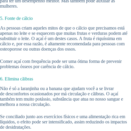
para ter um desempenho melhor. Mas também pode auxiliar as
mulheres.
5. Fonte de cálcio
As pessoas criam aqueles mitos de que o cálcio que precisamos está
apenas no leite e se esquecem que muitas frutas e verduras podem até
substituir o leite. O açaí é um destes casos. A fruta é riquíssima em
cálcio e, por essa razão, é altamente recomendada para pessoas com
osteoporose ou outras doenças dos ossos.
Comer açaí com frequência pode ser uma ótima forma de prevenir
problemas ósseos por carência de cálcio.
6. Elimina cãibras
Não é só a laranjinha ou a banana que ajudam você a se livrar
de desconfortos ocasionados por má circulação e cãibras. O açaí
também tem muito potássio, substância que atua no nosso sangue e
melhora a nossa circulação.
Se conciliado junto aos exercícios físicos e uma alimentação rica em
líquidos, o efeito pode ser intensificado, assim reduzindo os impactos
de desidratações.