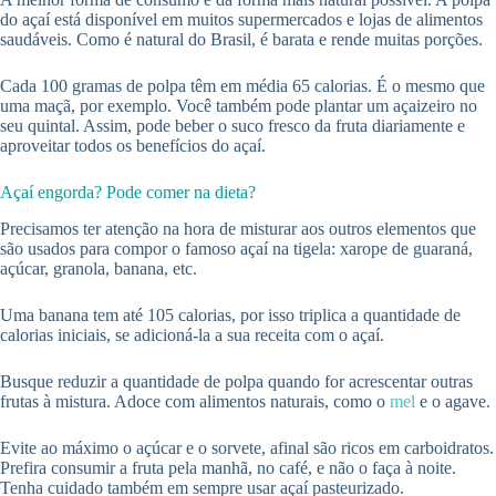
do açaí está disponível em muitos supermercados e lojas de alimentos
saudáveis. Como é natural do Brasil, é barata e rende muitas porções.
Cada 100 gramas de polpa têm em média 65 calorias. É o mesmo que
uma maçã, por exemplo. Você também pode plantar um açaizeiro no
seu quintal. Assim, pode beber o suco fresco da fruta diariamente e
aproveitar todos os benefícios do açaí.
Açaí engorda? Pode comer na dieta?
Precisamos ter atenção na hora de misturar aos outros elementos que
são usados para compor o famoso açaí na tigela: xarope de guaraná,
açúcar, granola, banana, etc.
Uma banana tem até 105 calorias, por isso triplica a quantidade de
calorias iniciais, se adicioná-la a sua receita com o açaí.
Busque reduzir a quantidade de polpa quando for acrescentar outras
frutas à mistura. Adoce com alimentos naturais, como o
mel
e o agave.
Evite ao máximo o açúcar e o sorvete, afinal são ricos em carboidratos.
Prefira consumir a fruta pela manhã, no café, e não o faça à noite.
Tenha cuidado também em sempre usar açaí pasteurizado.