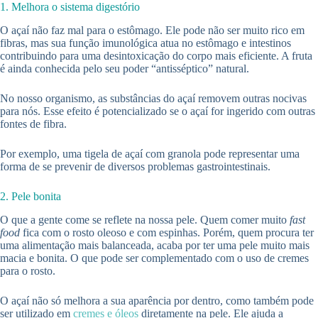
1. Melhora o sistema digestório
O açaí não faz mal para o estômago. Ele pode não ser muito rico em
fibras, mas sua função imunológica atua no estômago e intestinos
contribuindo para uma desintoxicação do corpo mais eficiente. A fruta
é ainda conhecida pelo seu poder “antisséptico” natural.
No nosso organismo, as substâncias do açaí removem outras nocivas
para nós. Esse efeito é potencializado se o açaí for ingerido com outras
fontes de fibra.
Por exemplo, uma tigela de açaí com granola pode representar uma
forma de se prevenir de diversos problemas gastrointestinais.
2. Pele bonita
O que a gente come se reflete na nossa pele. Quem comer muito
fast
food
fica com o rosto oleoso e com espinhas. Porém, quem procura ter
uma alimentação mais balanceada, acaba por ter uma pele muito mais
macia e bonita. O que pode ser complementado com o uso de cremes
para o rosto.
O açaí não só melhora a sua aparência por dentro, como também pode
ser utilizado em
cremes e óleos
diretamente na pele. Ele ajuda a