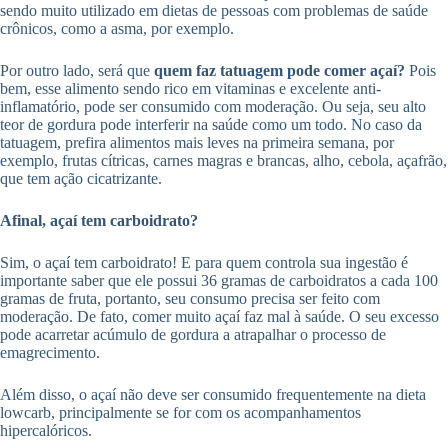
sendo muito utilizado em dietas de pessoas com problemas de saúde
crônicos, como a asma, por exemplo.
Por outro lado, será que
quem faz tatuagem pode comer açaí?
Pois
bem, esse alimento sendo rico em vitaminas e excelente anti-
inflamatório, pode ser consumido com moderação. Ou seja, seu alto
teor de gordura pode interferir na saúde como um todo. No caso da
tatuagem, prefira alimentos mais leves na primeira semana, por
exemplo, frutas cítricas, carnes magras e brancas, alho, cebola, açafrão,
que tem ação cicatrizante.
Afinal, açaí tem carboidrato?
Sim, o açaí tem carboidrato! E para quem controla sua ingestão é
importante saber que ele possui 36 gramas de carboidratos a cada 100
gramas de fruta, portanto, seu consumo precisa ser feito com
moderação. De fato, comer muito açaí faz mal à saúde. O seu excesso
pode acarretar acúmulo de gordura a atrapalhar o processo de
emagrecimento.
Além disso, o açaí não deve ser consumido frequentemente na dieta
lowcarb, principalmente se for com os acompanhamentos
hipercalóricos.