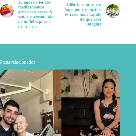
26 anos da lei dos
Ciência comprova:
medicamentos
Yoga pode reduzir o
genéricos: acesso à
estresse mais rápido
saúde e a economia
do que você
de milhões para os
imagina
brasileiros
Posts relacionados