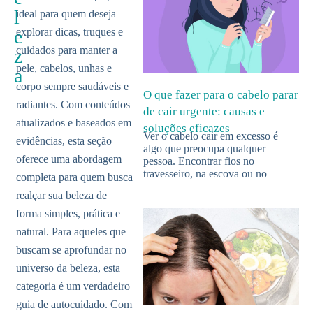
l
ideal para quem deseja
e
explorar dicas, truques e
cuidados para manter a
z
pele, cabelos, unhas e
a
corpo sempre saudáveis e
O que fazer para o cabelo parar
radiantes. Com conteúdos
de cair urgente: causas e
atualizados e baseados em
soluções eficazes
Ver o cabelo cair em excesso é
evidências, esta seção
algo que preocupa qualquer
oferece uma abordagem
pessoa. Encontrar fios no
travesseiro, na escova ou no
completa para quem busca
realçar sua beleza de
forma simples, prática e
natural. Para aqueles que
buscam se aprofundar no
universo da beleza, esta
categoria é um verdadeiro
guia de autocuidado. Com