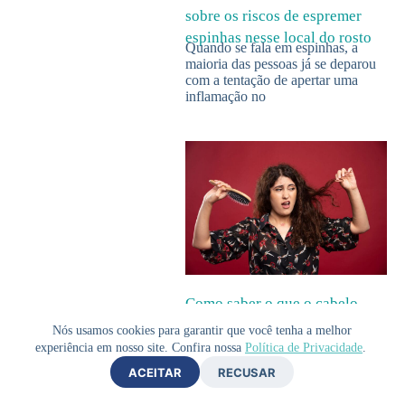
sobre os riscos de espremer
espinhas nesse local do rosto
Quando se fala em espinhas, a
maioria das pessoas já se deparou
com a tentação de apertar uma
inflamação no
Como saber o que o cabelo
precisa: guia completo para
Nós usamos cookies para garantir que você tenha a melhor
hidratação, nutrição e
experiência em nosso site. Confira nossa
Política de Privacidade
.
reconstrução
ACEITAR
RECUSAR
Manter o cabelo bonito e saudável
vai muito além de lavar e usar