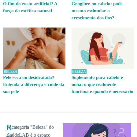
O fim do rosto artificial? A
Gengibre no cabelo: pode
força da estética natural
mesmo estimular o
crescimento dos fios?
BELEZA
BELEZA
Pele seca ou desidratada?
Suplemento para cabelo e
Entenda a diferença e cuide da
unha: o que realmente
sua pele
funciona e quando é necessário
B
A categoria "Beleza" do
e
SaúdeLAB é o espaço