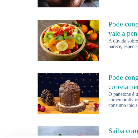
Pode cong
vale a pe
A dúvida sobre
parece, especi
Pode cong
corretamen
O panetone é u
comemorativas,
consumo inicia
Saiba como