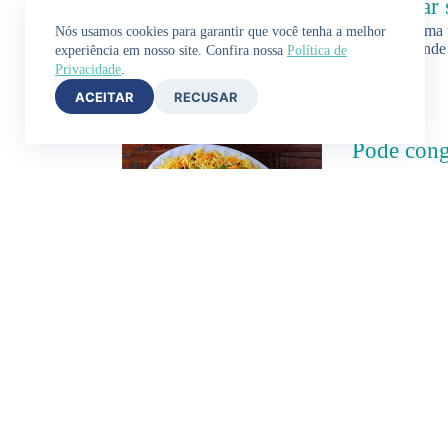
preservar 
A lichia é uma
Nós usamos cookies para garantir que você tenha a melhor
tem um grande 
experiência em nosso site. Confira nossa
Política de
Privacidade
.
ACEITAR
RECUSAR
Pode cong
seguro e 
Sobrou salpicã
comemoração e 