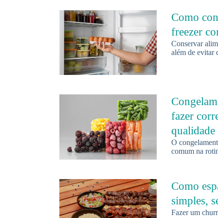
Como cons
freezer c
Conservar alime
além de evitar 
Congelame
fazer cor
qualidade
O congelamento
comum na rotin
Como espa
simples, s
Fazer um churr