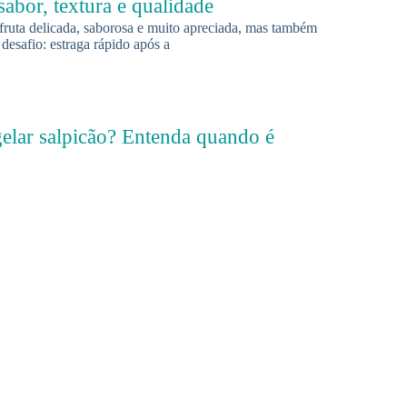
sabor, textura e qualidade
 fruta delicada, saborosa e muito apreciada, mas também
desafio: estraga rápido após a
elar salpicão? Entenda quando é
quando não vale a pena
o depois do almoço de família, da ceia ou de uma
surge a dúvida: pode congelar salpicão