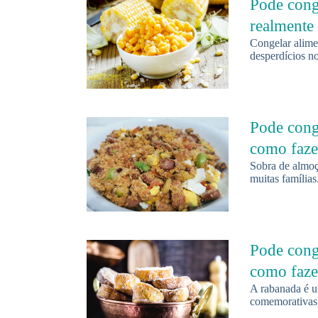
Pode cong
realmente 
Congelar alimen
desperdícios no
Pode cong
como faze
Sobra de almoç
muitas família
Pode cong
como faze
A rabanada é u
comemorativas,