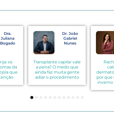
Dra.
Dr. João
Juliana
Gabriel
Bogado
Nunes
nja: os
Transplante capilar vale
Rach
tomas da
a pena? O medo que
cal
tipla que
ainda faz muita gente
dermatol
tenção
adiar o procedimento
por que 
inverno
1
2
3
4
5
6
7
8
9
10
11
12