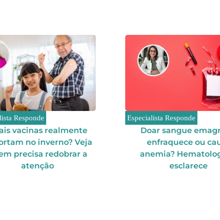
lista Responde
Especialista Responde
ais vacinas realmente
Doar sangue emagr
ortam no inverno? Veja
enfraquece ou ca
em precisa redobrar a
anemia? Hematolog
atenção
esclarece