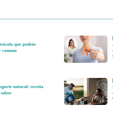
vesícula que podem
r comum
ogurte natural: receita
 sabor