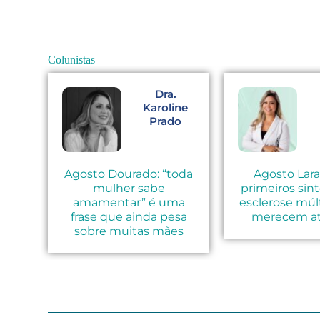
Colunistas
.
Dra.
ia
Karoline
er
Prado
u
Agosto Dourado: “toda
Agosto Lara
ta
mulher sabe
primeiros sin
amamentar” é uma
esclerose múl
am
frase que ainda pesa
merecem a
sobre muitas mães