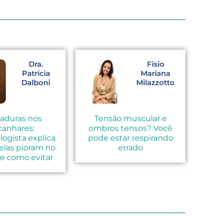
Dra.
Fisio
Patrícia
Mariana
Dalboni
Milazzotto
aduras nos
Tensão muscular e
Co
canhares:
ombros tensos? Você
ogista explica
pode estar respirando
pr
elas pioram no
errado
 e como evitar