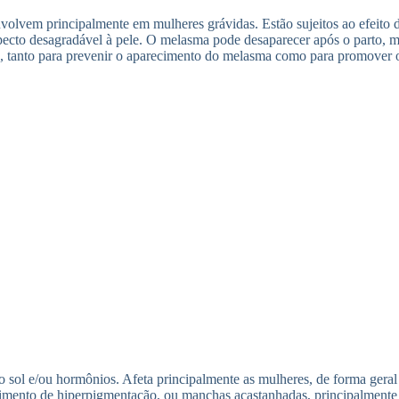
volvem principalmente em mulheres grávidas. Estão sujeitos ao efeito d
cto desagradável à pele. O melasma pode desaparecer após o parto, mas
s, tanto para prevenir o aparecimento do melasma como para promover 
 sol e/ou hormônios. Afeta principalmente as mulheres, de forma geral
mento de hiperpigmentação, ou manchas acastanhadas, principalmente 