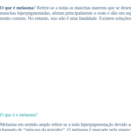
O que é melasma
? Refere-se a todas as manchas marrons que se desen
manchas hiperpigmentadas, afetam principalmente o rosto e dão um aspe
muito comum. No entanto, isso não é uma fatalidade. Existem soluçõe
O que é o melasma?
Melasma em sentido amplo refere-se a toda hiperpigmentação devido ao
chamado de “máscara da gravidez”. O melasma é marcado pelo apareci