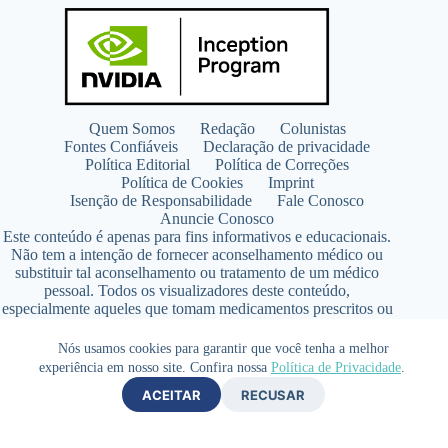
Quem Somos
Redação
Colunistas
Fontes Confiáveis
Declaração de privacidade
Política Editorial
Política de Correções
Política de Cookies
Imprint
Isenção de Responsabilidade
Fale Conosco
Anuncie Conosco
Este conteúdo é apenas para fins informativos e educacionais.
Não tem a intenção de fornecer aconselhamento médico ou
substituir tal aconselhamento ou tratamento de um médico
pessoal. Todos os visualizadores deste conteúdo,
especialmente aqueles que tomam medicamentos prescritos ou
de venda livre, devem consultar seus médicos antes de iniciar
qualquer programa de nutrição, suplementação ou estilo de
Nós usamos cookies para garantir que você tenha a melhor
vida.
experiência em nosso site. Confira nossa
Política de Privacidade
.
Copyright © 2026 - SaúdeLAB.com pertence ao grupo
ACEITAR
RECUSAR
VKCF Soluções Digitais Ltda - CNPJ n° 43.726.917/0001-80
- Contato +55 (65) 99813- 4203 - Responsável Técnica:
Farmacêutica Elizandra Civalsci Costa - CRF MT n° 3490