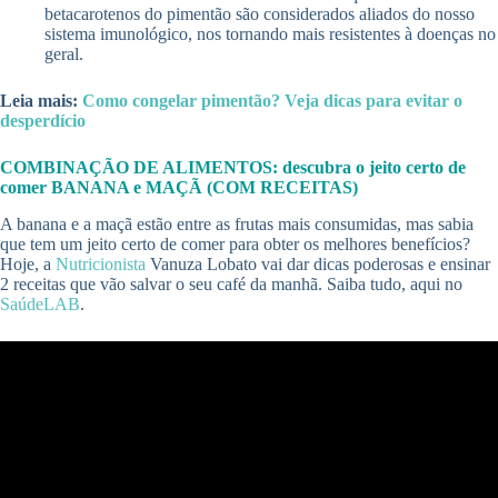
betacarotenos do pimentão são considerados aliados do nosso
sistema imunológico, nos tornando mais resistentes à doenças no
geral.
Leia mais:
Como congelar pimentão? Veja dicas para evitar o
desperdício
COMBINAÇÃO DE ALIMENTOS: descubra o jeito certo de
comer BANANA e MAÇÃ (COM RECEITAS)
A banana e a maçã estão entre as frutas mais consumidas, mas sabia
que tem um jeito certo de comer para obter os melhores benefícios?
Hoje, a
Nutricionista
Vanuza Lobato vai dar dicas poderosas e ensinar
2 receitas que vão salvar o seu café da manhã. Saiba tudo, aqui no
SaúdeLAB
.