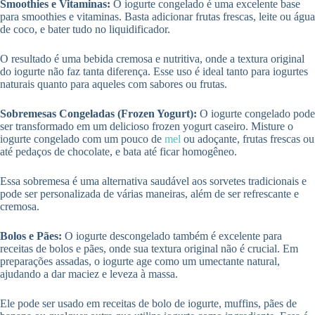
Smoothies e Vitaminas:
O iogurte congelado é uma excelente base
para smoothies e vitaminas. Basta adicionar frutas frescas, leite ou água
de coco, e bater tudo no liquidificador.
O resultado é uma bebida cremosa e nutritiva, onde a textura original
do iogurte não faz tanta diferença. Esse uso é ideal tanto para iogurtes
naturais quanto para aqueles com sabores ou frutas.
Sobremesas Congeladas (Frozen Yogurt):
O iogurte congelado pode
ser transformado em um delicioso frozen yogurt caseiro. Misture o
iogurte congelado com um pouco de
mel
ou adoçante, frutas frescas ou
até pedaços de chocolate, e bata até ficar homogêneo.
Essa sobremesa é uma alternativa saudável aos sorvetes tradicionais e
pode ser personalizada de várias maneiras, além de ser refrescante e
cremosa.
Bolos e Pães:
O iogurte descongelado também é excelente para
receitas de bolos e pães, onde sua textura original não é crucial. Em
preparações assadas, o iogurte age como um umectante natural,
ajudando a dar maciez e leveza à massa.
Ele pode ser usado em receitas de bolo de iogurte, muffins, pães de