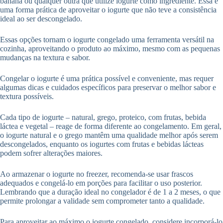
banana ou qualquer outra que utilize iogurte como ingrediente. Essa é
uma forma prática de aproveitar o iogurte que não teve a consistência
ideal ao ser descongelado.
Essas opções tornam o iogurte congelado uma ferramenta versátil na
cozinha, aproveitando o produto ao máximo, mesmo com as pequenas
mudanças na textura e sabor.
Congelar o iogurte é uma prática possível e conveniente, mas requer
algumas dicas e cuidados específicos para preservar o melhor sabor e
textura possíveis.
Cada tipo de iogurte – natural, grego, proteico, com frutas, bebida
láctea e vegetal – reage de forma diferente ao congelamento. Em geral,
o iogurte natural e o grego mantêm uma qualidade melhor após serem
descongelados, enquanto os iogurtes com frutas e bebidas lácteas
podem sofrer alterações maiores.
Ao armazenar o iogurte no freezer, recomenda-se usar frascos
adequados e congelá-lo em porções para facilitar o uso posterior.
Lembrando que a duração ideal no congelador é de 1 a 2 meses, o que
permite prolongar a validade sem comprometer tanto a qualidade.
Para aproveitar ao máximo o iogurte congelado, considere incorporá-lo