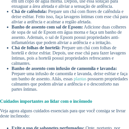
em um copo de água morna. Depois, use essa solução para
enxaguar a área afetada e aliviar a sensação de ardência.
Chá de calêndula:
Prepare um chá com flores de calêndula e
deixe esfriar. Feito isso, faça lavagens íntimas com esse chá para
aliviar a ardência e acalmar a região afetada.
Banho de assento com sal de Epsom:
Adicione duas colheres
de sopa de sal de Epsom em água morna e faça um banho de
assento. Ademais, o sal de Epsom possui propriedades anti-
inflamatórias que podem aliviar a ardência e a irritação.
Chá de folhas de hortelã:
Prepare um chá com folhas de
hortelã e deixe esfriar. Depois, use esse chá para fazer lavagens
íntimas, pois a hortelã possui propriedades refrescantes e
calmantes.
Banho de assento com infusão de camomila e lavanda:
Prepare uma infusão de camomila e lavanda, deixe esfriar e faça
um banho de assento. Aliás, essas
plantas
possuem propriedades
calmantes que podem aliviar a ardência e o desconforto nas
partes íntimas.
Cuidados importantes ao lidar com o incômodo
Veja agora alguns cuidados essenciais para que você consiga se livrar
deste incômodo:
Evite o uso de sabonetes perfumados:
Opte, portanto, por