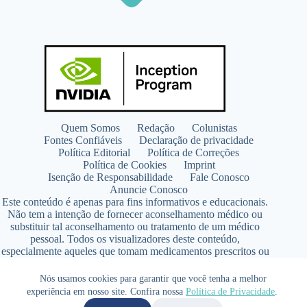
Quem Somos
Redação
Colunistas
Fontes Confiáveis
Declaração de privacidade
Política Editorial
Política de Correções
Política de Cookies
Imprint
Isenção de Responsabilidade
Fale Conosco
Anuncie Conosco
Este conteúdo é apenas para fins informativos e educacionais.
Não tem a intenção de fornecer aconselhamento médico ou
substituir tal aconselhamento ou tratamento de um médico
pessoal. Todos os visualizadores deste conteúdo,
especialmente aqueles que tomam medicamentos prescritos ou
de venda livre, devem consultar seus médicos antes de iniciar
qualquer programa de nutrição, suplementação ou estilo de
Nós usamos cookies para garantir que você tenha a melhor
vida.
experiência em nosso site. Confira nossa
Política de Privacidade
.
Copyright © 2026 - SaúdeLAB.com pertence ao grupo