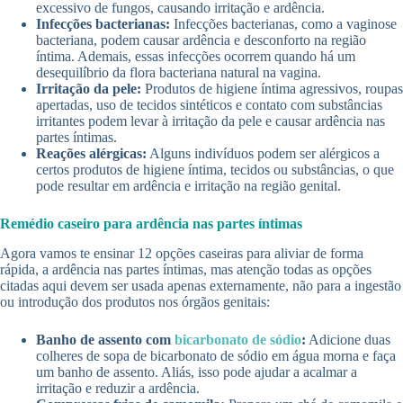
excessivo de fungos, causando irritação e ardência.
Infecções bacterianas:
Infecções bacterianas, como a vaginose
bacteriana, podem causar ardência e desconforto na região
íntima. Ademais, essas infecções ocorrem quando há um
desequilíbrio da flora bacteriana natural na vagina.
Irritação da pele:
Produtos de higiene íntima agressivos, roupas
apertadas, uso de tecidos sintéticos e contato com substâncias
irritantes podem levar à irritação da pele e causar ardência nas
partes íntimas.
Reações alérgicas:
Alguns indivíduos podem ser alérgicos a
certos produtos de higiene íntima, tecidos ou substâncias, o que
pode resultar em ardência e irritação na região genital.
Remédio caseiro para ardência nas partes íntimas
Agora vamos te ensinar 12 opções caseiras para aliviar de forma
rápida, a ardência nas partes íntimas, mas atenção todas as opções
citadas aqui devem ser usada apenas externamente, não para a ingestão
ou introdução dos produtos nos órgãos genitais:
Banho de assento com
bicarbonato de sódio
:
Adicione duas
colheres de sopa de bicarbonato de sódio em água morna e faça
um banho de assento. Aliás, isso pode ajudar a acalmar a
irritação e reduzir a ardência.