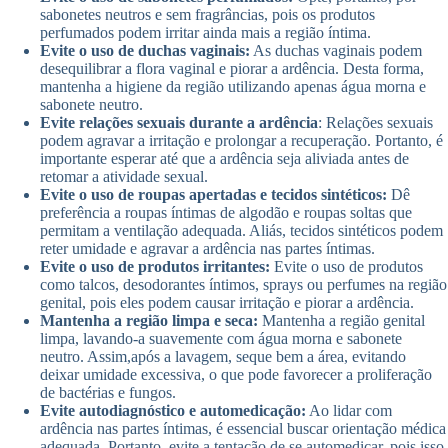
sabonetes neutros e sem fragrâncias, pois os produtos
perfumados podem irritar ainda mais a região íntima.
Evite o uso de duchas vaginais:
As duchas vaginais podem
desequilibrar a flora vaginal e piorar a ardência. Desta forma,
mantenha a higiene da região utilizando apenas água morna e
sabonete neutro.
Evite relações sexuais durante a ardência
: Relações sexuais
podem agravar a irritação e prolongar a recuperação. Portanto, é
importante esperar até que a ardência seja aliviada antes de
retomar a atividade sexual.
Evite o uso de roupas apertadas e tecidos sintéticos:
Dê
preferência a roupas íntimas de algodão e roupas soltas que
permitam a ventilação adequada. Aliás, tecidos sintéticos podem
reter umidade e agravar a ardência nas partes íntimas.
Evite o uso de produtos irritantes:
Evite o uso de produtos
como talcos, desodorantes íntimos, sprays ou perfumes na região
genital, pois eles podem causar irritação e piorar a ardência.
Mantenha a região limpa e seca:
Mantenha a região genital
limpa, lavando-a suavemente com água morna e sabonete
neutro. Assim,após a lavagem, seque bem a área, evitando
deixar umidade excessiva, o que pode favorecer a proliferação
de bactérias e fungos.
Evite autodiagnóstico e automedicação:
Ao lidar com
ardência nas partes íntimas, é essencial buscar orientação médica
adequada. Portanto, evite a tentação de se automedicar, pois isso