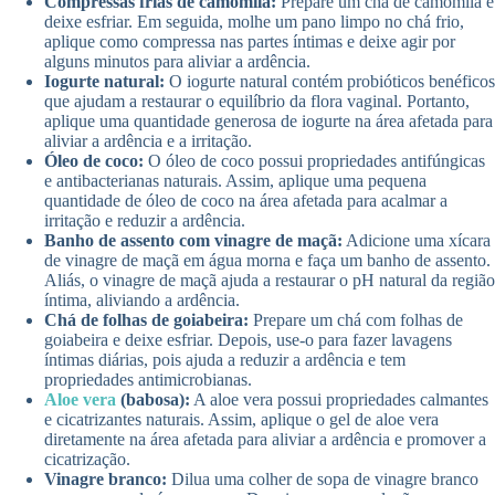
Compressas frias de camomila:
Prepare um chá de camomila e
deixe esfriar. Em seguida, molhe um pano limpo no chá frio,
aplique como compressa nas partes íntimas e deixe agir por
alguns minutos para aliviar a ardência.
Iogurte natural:
O iogurte natural contém probióticos benéficos
que ajudam a restaurar o equilíbrio da flora vaginal. Portanto,
aplique uma quantidade generosa de iogurte na área afetada para
aliviar a ardência e a irritação.
Óleo de coco:
O óleo de coco possui propriedades antifúngicas
e antibacterianas naturais. Assim, aplique uma pequena
quantidade de óleo de coco na área afetada para acalmar a
irritação e reduzir a ardência.
Banho de assento com vinagre de maçã:
Adicione uma xícara
de vinagre de maçã em água morna e faça um banho de assento.
Aliás, o vinagre de maçã ajuda a restaurar o pH natural da região
íntima, aliviando a ardência.
Chá de folhas de goiabeira:
Prepare um chá com folhas de
goiabeira e deixe esfriar. Depois, use-o para fazer lavagens
íntimas diárias, pois ajuda a reduzir a ardência e tem
propriedades antimicrobianas.
Aloe vera
(babosa):
A aloe vera possui propriedades calmantes
e cicatrizantes naturais. Assim, aplique o gel de aloe vera
diretamente na área afetada para aliviar a ardência e promover a
cicatrização.
Vinagre branco:
Dilua uma colher de sopa de vinagre branco