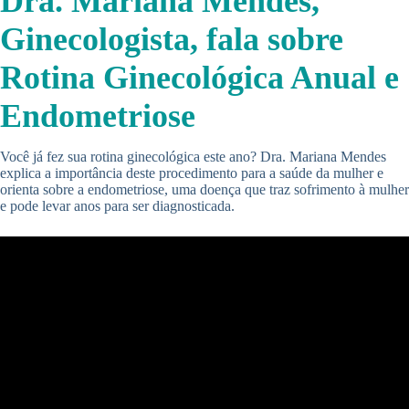
Dra. Mariana Mendes,
Ginecologista, fala sobre
Rotina Ginecológica Anual e
Endometriose
Você já fez sua rotina ginecológica este ano? Dra. Mariana Mendes
explica a importância deste procedimento para a saúde da mulher e
orienta sobre a endometriose, uma doença que traz sofrimento à mulher
e pode levar anos para ser diagnosticada.