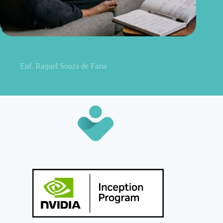
Você descansa, mas continua cansado? O estresse pode
explicar
Enf. Raquel Souza de Faria