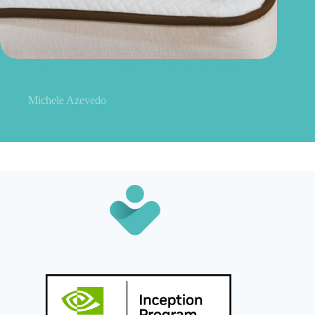
Quanto tempo dura um colchão? Saiba quando é hora de
trocar
Michele Azevedo