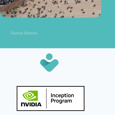
Como consumir chia do jeito certo? Conheças as formas
práticas, quantidade e cuidados
Daniela Marinho