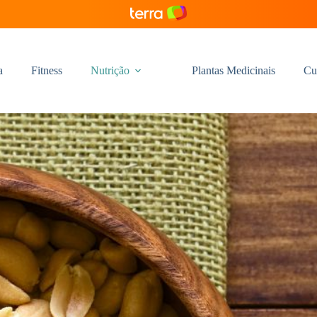
a
Fitness
Nutrição
Plantas Medicinais
Cu