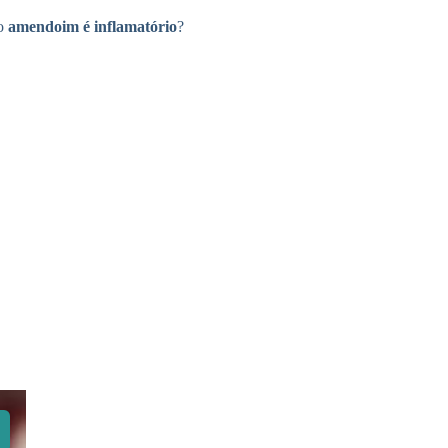
o
amendoim é inflamatório
?