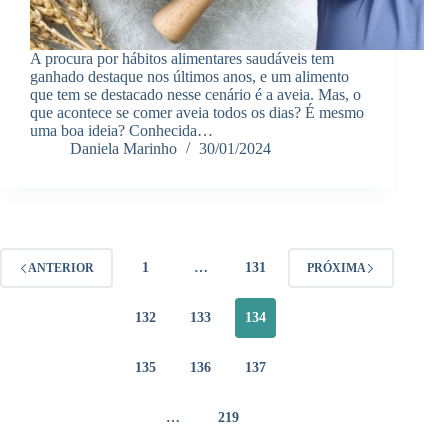
A procura por hábitos alimentares saudáveis tem
ganhado destaque nos últimos anos, e um alimento
que tem se destacado nesse cenário é a aveia. Mas, o
que acontece se comer aveia todos os dias? É mesmo
uma boa ideia? Conhecida…
Daniela Marinho
30/01/2024
1
…
131
ANTERIOR
PRÓXIMA
132
133
134
135
136
137
…
219