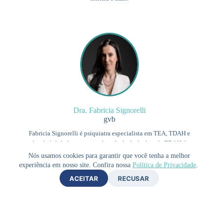
Dra. Fabricia Signorelli
gvb
Fabricia Signorelli é psiquiatra especialista em TEA, TDAH e
altas habilidades, pesquisadora do Ambulatório de TDAH da
UNIFESP. CRM 113405SP
Nós usamos cookies para garantir que você tenha a melhor
experiência em nosso site. Confira nossa
Política de Privacidade
.
ACEITAR
RECUSAR