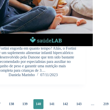
Fortini engorda em quanto tempo? Aliás, o Fortini
é um suplemento alimentar infantil hipercalórico
desenvolvido pela Danone que tem sido bastante
recomendado por especialistas para auxiliar no
ganho de peso e garantir uma nutrição mais
completa para crianças de 3…
Daniela Marinho
07/11/2023
7
138
139
140
141
142
143
…
219