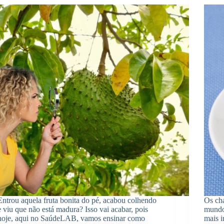
Entrou aquela fruta bonita do pé, acabou colhendo
Os chá
e viu que não está madura? Isso vai acabar, pois
mundo
hoje, aqui no SaúdeLAB, vamos ensinar como
mais i