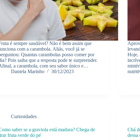
Fruta é sempre saudável? Não é bem assim que
Aprov
funciona com a carambola. Aliás, você já se
levand
perguntou: Quantas carambolas posso comer por
Hoje,
dia? Pois saiba que a resposta pode te surpreender.
incrí
Afinal, a carambola, com seu sabor único e…
mistér
Daniela Marinho
30/12/2023
nutri
Curiosidades
Como saber se a graviola está madura? Chega de
Chá d
tirar fruta verde do pé
dessa