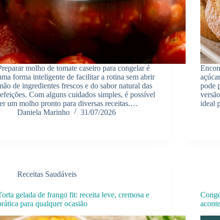
Preparar molho de tomate caseiro para congelar é
Encon
uma forma inteligente de facilitar a rotina sem abrir
açúcar
mão de ingredientes frescos e do sabor natural das
pode p
refeições. Com alguns cuidados simples, é possível
versão
ter um molho pronto para diversas receitas.…
ideal
Daniela Marinho
31/07/2026
Receitas Saudáveis
Torta gelada de frango fit: receita leve, cremosa e
Conge
prática para qualquer ocasião
aconte