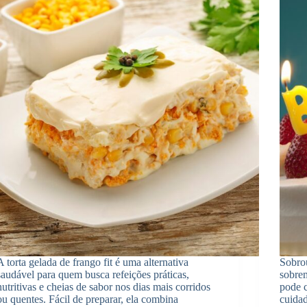
A torta gelada de frango fit é uma alternativa
Sobrou
saudável para quem busca refeições práticas,
sobre
nutritivas e cheias de sabor nos dias mais corridos
pode c
ou quentes. Fácil de preparar, ela combina
cuidad