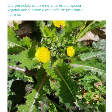
Ora-pro-nóbis, taioba e serralha: estudo aponta
vegetais que superam o espinafre em proteínas e
minerais