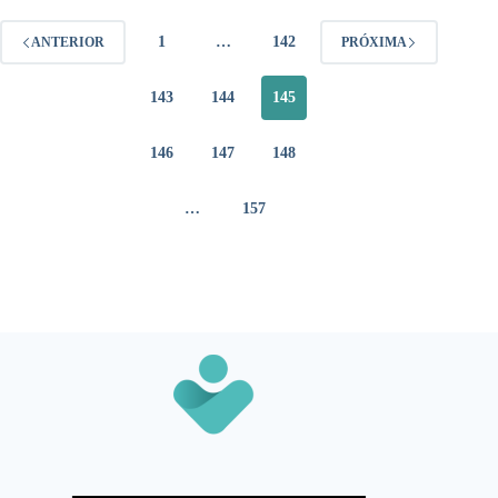
1
…
142
ANTERIOR
PRÓXIMA
143
144
145
146
147
148
…
157