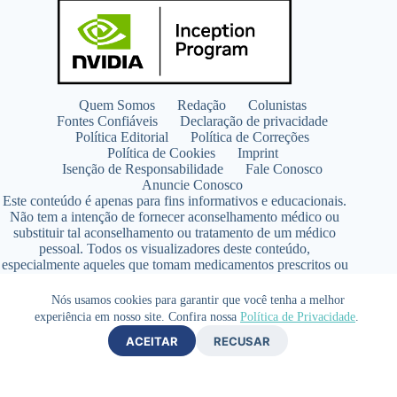
Quem Somos
Redação
Colunistas
Fontes Confiáveis
Declaração de privacidade
Política Editorial
Política de Correções
Política de Cookies
Imprint
Isenção de Responsabilidade
Fale Conosco
Anuncie Conosco
Este conteúdo é apenas para fins informativos e educacionais.
Não tem a intenção de fornecer aconselhamento médico ou
substituir tal aconselhamento ou tratamento de um médico
pessoal. Todos os visualizadores deste conteúdo,
especialmente aqueles que tomam medicamentos prescritos ou
de venda livre, devem consultar seus médicos antes de iniciar
qualquer programa de nutrição, suplementação ou estilo de
Nós usamos cookies para garantir que você tenha a melhor
vida.
experiência em nosso site. Confira nossa
Política de Privacidade
.
Copyright © 2026 - SaúdeLAB.com pertence ao grupo
ACEITAR
RECUSAR
VKCF Soluções Digitais Ltda - CNPJ n° 43.726.917/0001-80
- Contato +55 (65) 99813- 4203 - Responsável Técnica:
Farmacêutica Elizandra Civalsci Costa - CRF MT n° 3490