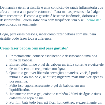
De maneira geral, a gastrite é uma condição de saúde inflamatória que
afeta a mucosa da parede estomacal. Para muitas pessoas, ela é algo
bem recorrente. E como a gastrite é bastante incômoda, dolorosa e
desconfortável, quem sofre dela com frequência tem o seu
bem-estar
prejudicado severamente.
Logo, para essas pessoas, saber como fazer babosa com mel para
gastrite pode fazer toda a diferença.
Como fazer babosa com mel para gastrite?
Primeiramente, comece escolhendo e descascando uma boa
folha de babosa.
Em seguida, limpe o gel da babosa em água corrente e deixe ele
de molho em um recipiente com água.
Quanto o gel tiver liberado secreções amarelas, você já pode
retirar ele do molho e, se quiser, higienize mais uma vez apenas
por garantia.
Feito isso, agora acrescente o gel da babosa em um
liquidificador.
Juntamente com o gel, coloque também 250ml de água e duas
colheres de sopa de mel.
Por fim, bata tudo bem até ficar homogêneo, e experimente um