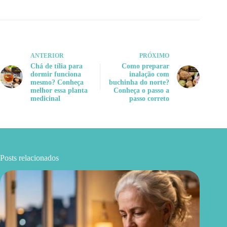
ANTERIOR
PRÓXIMO
Chá de tília para
Como preparar
dormir funciona
inalação com
mesmo? Conheça
buchinha do norte?
melhor essa planta
Conheça o passo a
medicinal
passo correto
Posts relacionados