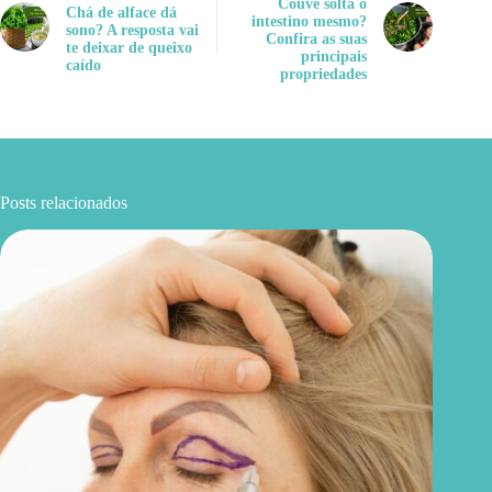
Couve solta o
Chá de alface dá
intestino mesmo?
sono? A resposta vai
Confira as suas
te deixar de queixo
principais
caído
propriedades
Posts relacionados