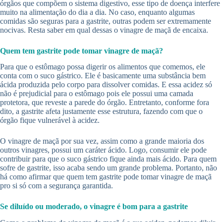
órgãos que compõem o sistema digestivo, esse tipo de doença interfere
muito na alimentação do dia a dia. No caso, enquanto algumas
comidas são seguras para a gastrite, outras podem ser extremamente
nocivas. Resta saber em qual dessas o vinagre de maçã de encaixa.
Quem tem gastrite pode tomar vinagre de maçã?
Para que o estômago possa digerir os alimentos que comemos, ele
conta com o suco gástrico. Ele é basicamente uma substância bem
ácida produzida pelo corpo para dissolver comidas. E essa acidez só
não é prejudicial para o estômago pois ele possui uma camada
protetora, que reveste a parede do órgão. Entretanto, conforme fora
dito, a gastrite afeta justamente esse estrutura, fazendo com que o
órgão fique vulnerável à acidez.
O vinagre de maçã por sua vez, assim como a grande maioria dos
outros vinagres, possui um caráter ácido. Logo, consumir ele pode
contribuir para que o suco gástrico fique ainda mais ácido. Para quem
sofre de gastrite, isso acaba sendo um grande problema. Portanto, não
há como afirmar que quem tem gastrite pode tomar vinagre de maçã
pro si só com a segurança garantida.
Se diluído ou moderado, o vinagre é bom para a gastrite