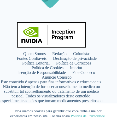
Quem Somos
Redação
Colunistas
Fontes Confiáveis
Declaração de privacidade
Política Editorial
Política de Correções
Política de Cookies
Imprint
Isenção de Responsabilidade
Fale Conosco
Anuncie Conosco
Este conteúdo é apenas para fins informativos e educacionais.
Não tem a intenção de fornecer aconselhamento médico ou
substituir tal aconselhamento ou tratamento de um médico
pessoal. Todos os visualizadores deste conteúdo,
especialmente aqueles que tomam medicamentos prescritos ou
de venda livre, devem consultar seus médicos antes de iniciar
qualquer programa de nutrição, suplementação ou estilo de
Nós usamos cookies para garantir que você tenha a melhor
vida.
experiência em nosso site. Confira nossa
Política de Privacidade
.