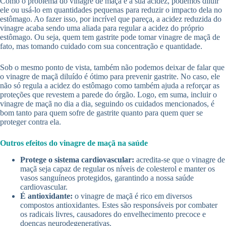
Como o problema do vinagre de maçã é a sua acidez, podemos diluir
ele ou usá-lo em quantidades pequenas para reduzir o impacto dela no
estômago. Ao fazer isso, por incrível que pareça, a acidez reduzida do
vinagre acaba sendo uma aliada para regular a acidez do próprio
estômago. Ou seja, quem tem gastrite pode tomar vinagre de maçã de
fato, mas tomando cuidado com sua concentração e quantidade.
Sob o mesmo ponto de vista, também não podemos deixar de falar que
o vinagre de maçã diluído é ótimo para prevenir gastrite. No caso, ele
não só regula a acidez do estômago como também ajuda a reforçar as
proteções que revestem a parede do órgão. Logo, em suma, incluir o
vinagre de maçã no dia a dia, seguindo os cuidados mencionados, é
bom tanto para quem sofre de gastrite quanto para quem quer se
proteger contra ela.
Outros efeitos do vinagre de maçã na saúde
Protege o sistema cardiovascular:
acredita-se que o vinagre de
maçã seja capaz de regular os níveis de colesterol e manter os
vasos sanguíneos protegidos, garantindo a nossa saúde
cardiovascular.
É antioxidante:
o vinagre de maçã é rico em diversos
compostos antioxidantes. Estes são responsáveis por combater
os radicais livres, causadores do envelhecimento precoce e
doenças neurodegenerativas.