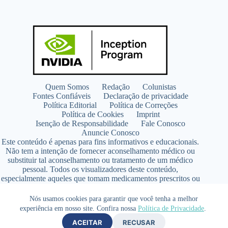
Quem Somos
Redação
Colunistas
Fontes Confiáveis
Declaração de privacidade
Política Editorial
Política de Correções
Política de Cookies
Imprint
Isenção de Responsabilidade
Fale Conosco
Anuncie Conosco
Este conteúdo é apenas para fins informativos e educacionais.
Não tem a intenção de fornecer aconselhamento médico ou
substituir tal aconselhamento ou tratamento de um médico
pessoal. Todos os visualizadores deste conteúdo,
especialmente aqueles que tomam medicamentos prescritos ou
de venda livre, devem consultar seus médicos antes de iniciar
qualquer programa de nutrição, suplementação ou estilo de
Nós usamos cookies para garantir que você tenha a melhor
vida.
experiência em nosso site. Confira nossa
Política de Privacidade
.
Copyright © 2026 - SaúdeLAB.com pertence ao grupo
ACEITAR
RECUSAR