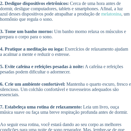
2. Desligue dispositivos eletrônicos:
Cerca de uma hora antes de
dormir, desligue computadores, tablets e smartphones. Afinal, a luz
azul desses dispositivos pode atrapalhar a produção de
melatonina
, um
hormônio que regula o sono.
3. Tome um banho morno:
Um banho morno relaxa os músculos e
prepara o corpo para o sono.
4. Pratique a meditação ou ioga:
Exercícios de relaxamento ajudam
a acalmar a mente e reduzir o estresse.
5. Evite cafeína e refeições pesadas à noite:
A cafeína e refeições
pesadas podem dificultar o adormecer.
6. Crie um ambiente confortável:
Mantenha o quarto escuro, fresco e
silencioso. Um colchão confortável e travesseiros adequados são
essenciais.
7. Estabeleça uma rotina de relaxamento:
Leia um livro, ouça
música suave ou faça uma breve respiração profunda antes de dormir.
Ao seguir essa rotina, você estará dando ao seu corpo as melhores
condições para uma noite de sono reparador. Mas, lembre-se de que