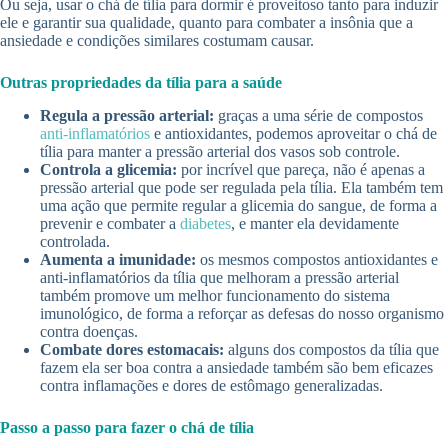
Ou seja, usar o chá de tília para dormir é proveitoso tanto para induzir
ele e garantir sua qualidade, quanto para combater a insônia que a
ansiedade e condições similares costumam causar.
Outras propriedades da tília para a saúde
Regula a pressão arterial:
graças a uma série de compostos
anti-inflamatórios
e antioxidantes, podemos aproveitar o chá de
tília para manter a pressão arterial dos vasos sob controle.
Controla a glicemia:
por incrível que pareça, não é apenas a
pressão arterial que pode ser regulada pela tília. Ela também tem
uma ação que permite regular a glicemia do sangue, de forma a
prevenir e combater a
diabetes
, e manter ela devidamente
controlada.
Aumenta a imunidade:
os mesmos compostos antioxidantes e
anti-inflamatórios da tília que melhoram a pressão arterial
também promove um melhor funcionamento do sistema
imunológico, de forma a reforçar as defesas do nosso organismo
contra doenças.
Combate dores estomacais:
alguns dos compostos da tília que
fazem ela ser boa contra a ansiedade também são bem eficazes
contra inflamações e dores de estômago generalizadas.
Passo a passo para fazer o chá de tília