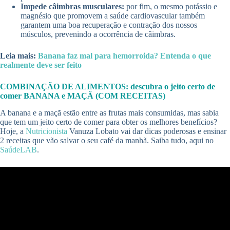
Impede câimbras musculares:
por fim, o mesmo potássio e
magnésio que promovem a saúde cardiovascular também
garantem uma boa recuperação e contração dos nossos
músculos, prevenindo a ocorrência de câimbras.
Leia mais:
Banana faz mal para hemorroida? Entenda o que
realmente deve ser feito
COMBINAÇÃO DE ALIMENTOS: descubra o jeito certo de
comer BANANA e MAÇÃ (COM RECEITAS)
A banana e a maçã estão entre as frutas mais consumidas, mas sabia
que tem um jeito certo de comer para obter os melhores benefícios?
Hoje, a
Nutricionista
Vanuza Lobato vai dar dicas poderosas e ensinar
2 receitas que vão salvar o seu café da manhã. Saiba tudo, aqui no
SaúdeLAB
.