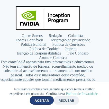
Quem Somos
Redação
Colunistas
Fontes Confiáveis
Declaração de privacidade
Política Editorial
Política de Correções
Política de Cookies
Imprint
Isenção de Responsabilidade
Fale Conosco
Anuncie Conosco
Este conteúdo é apenas para fins informativos e educacionais.
Não tem a intenção de fornecer aconselhamento médico ou
substituir tal aconselhamento ou tratamento de um médico
pessoal. Todos os visualizadores deste conteúdo,
especialmente aqueles que tomam medicamentos prescritos ou
de venda livre, devem consultar seus médicos antes de iniciar
qualquer programa de nutrição, suplementação ou estilo de
Nós usamos cookies para garantir que você tenha a melhor
vida.
experiência em nosso site. Confira nossa
Política de Privacidade
.
Copyright © 2026 - SaúdeLAB.com pertence ao grupo
ACEITAR
RECUSAR
VKCF Soluções Digitais Ltda - CNPJ n° 43.726.917/0001-80
- Contato +55 (65) 99813- 4203 - Responsável Técnica: