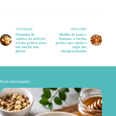
ANTERIOR
PRÓXIMO
Pãozinho de
Muffin de aveia e
tapioca na airfryer:
banana: a receita
receita prática para
prática que ajuda a
um lanche sem
fugir dos
glúten
ultraprocessados
Posts relacionados