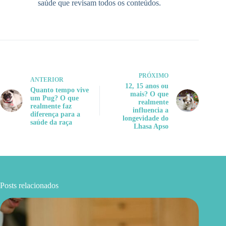
saúde que revisam todos os conteúdos.
PRÓXIMO
ANTERIOR
12, 15 anos ou
Quanto tempo vive
mais? O que
um Pug? O que
realmente
realmente faz
influencia a
diferença para a
longevidade do
saúde da raça
Lhasa Apso
Posts relacionados