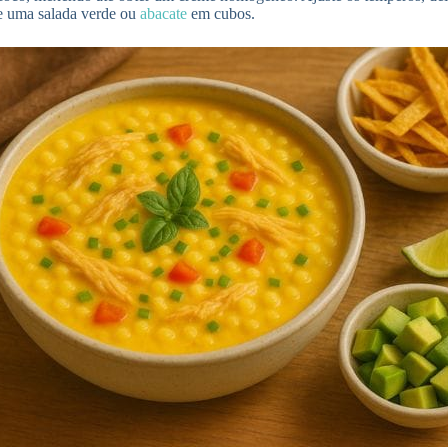
de uma salada verde ou
abacate
em cubos.