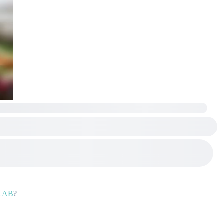
LAB
?