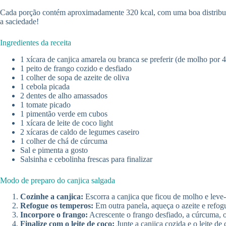
Cada porção contém aproximadamente 320 kcal, com uma boa distribuiçã
a saciedade!
Ingredientes da receita
1 xícara de canjica amarela ou branca se preferir (de molho por 4
1 peito de frango cozido e desfiado
1 colher de sopa de azeite de oliva
1 cebola picada
2 dentes de alho amassados
1 tomate picado
1 pimentão verde em cubos
1 xícara de leite de coco light
2 xícaras de caldo de legumes caseiro
1 colher de chá de cúrcuma
Sal e pimenta a gosto
Salsinha e cebolinha frescas para finalizar
Modo de preparo do canjica salgada
Cozinhe a canjica:
Escorra a canjica que ficou de molho e leve
Refogue os temperos:
Em outra panela, aqueça o azeite e refog
Incorpore o frango:
Acrescente o frango desfiado, a cúrcuma, o
Finalize com o leite de coco:
Junte a canjica cozida e o leite d