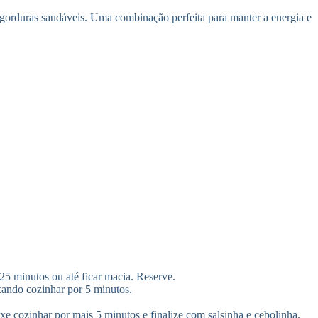
gorduras saudáveis. Uma combinação perfeita para manter a energia e
25 minutos ou até ficar macia. Reserve.
xando cozinhar por 5 minutos.
e cozinhar por mais 5 minutos e finalize com salsinha e cebolinha.