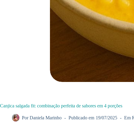
Canjica salgada fit: combinação perfeita de sabores em 4 porções
Por
Daniela Marinho
Publicado em
19/07/2025
Em
R