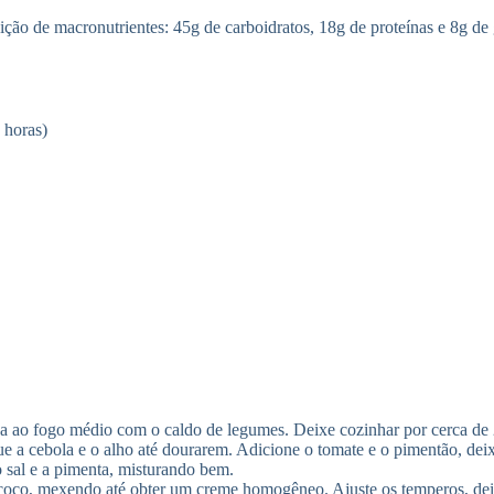
o de macronutrientes: 45g de carboidratos, 18g de proteínas e 8g de 
 horas)
-a ao fogo médio com o caldo de legumes. Deixe cozinhar por cerca de 
ue a cebola e o alho até dourarem. Adicione o tomate e o pimentão, dei
 sal e a pimenta, misturando bem.
e coco, mexendo até obter um creme homogêneo. Ajuste os temperos, deix