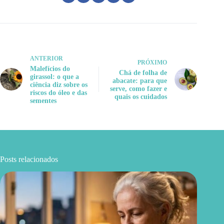
ANTERIOR
PRÓXIMO
Malefícios do
Chá de folha de
girassol: o que a
abacate: para que
ciência diz sobre os
serve, como fazer e
riscos do óleo e das
quais os cuidados
sementes
Posts relacionados