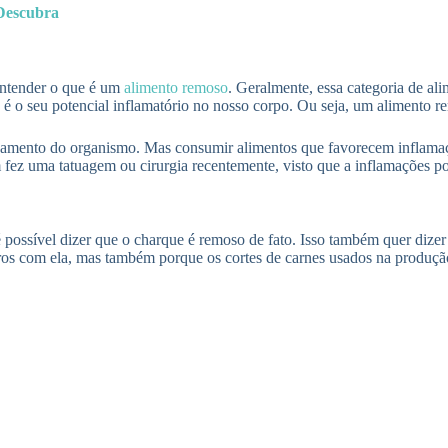
Descubra
 entender o que é um
alimento remoso
. Geralmente, essa categoria de al
 o seu potencial inflamatório no nosso corpo. Ou seja, um alimento r
namento do organismo. Mas consumir alimentos que favorecem inflamaçõ
fez uma tatuagem ou cirurgia recentemente, visto que a inflamações po
é possível dizer que o charque é remoso de fato. Isso também quer dize
eros com ela, mas também porque os cortes de carnes usados na produç