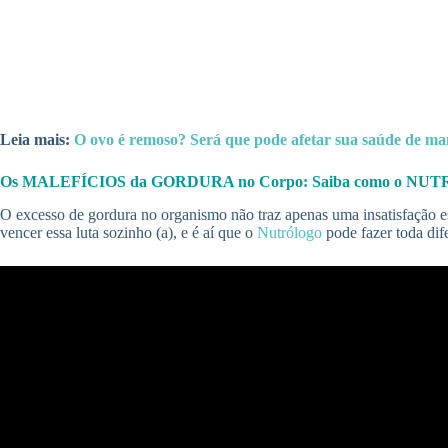
Leia mais:
O ovo é remoso? Será que pode afetar sua saúde de ma
Os MALEFÍCIOS da GORDURA no Corpo: Saiba como o NUTRÓLOG
O excesso de gordura no organismo não traz apenas uma insatisfação est
vencer essa luta sozinho (a), e é aí que o
Nutrólogo
pode fazer toda dif