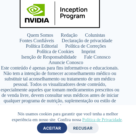
Quem Somos
Redação
Colunistas
Fontes Confiáveis
Declaração de privacidade
Política Editorial
Política de Correções
Política de Cookies
Imprint
Isenção de Responsabilidade
Fale Conosco
Anuncie Conosco
Este conteúdo é apenas para fins informativos e educacionais.
Não tem a intenção de fornecer aconselhamento médico ou
substituir tal aconselhamento ou tratamento de um médico
pessoal. Todos os visualizadores deste conteúdo,
especialmente aqueles que tomam medicamentos prescritos ou
de venda livre, devem consultar seus médicos antes de iniciar
qualquer programa de nutrição, suplementação ou estilo de
vida.
Copyright © 2026 - SaúdeLAB.com pertence ao grupo
Nós usamos cookies para garantir que você tenha a melhor
VKCF Soluções Digitais Ltda - CNPJ n° 43.726.917/0001-80
experiência em nosso site. Confira nossa
Política de Privacidade
.
- Contato +55 (65) 99813- 4203 - Responsável Técnica:
ACEITAR
RECUSAR
Farmacêutica Elizandra Civalsci Costa - CRF MT n° 3490