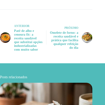
ANTERIOR
PRÓXIMO
Patê de alho e
Omelete de forno: a
cenoura fit: a
receita saudável e
receita saudável
prática que facilita
que substitui opções
qualquer refeição
industrializadas
do dia
com muito sabor
Posts relacionados