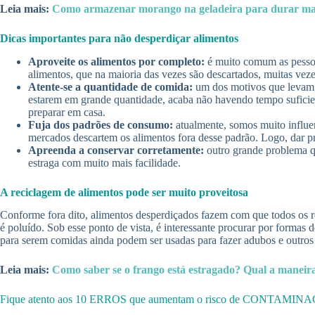
Leia mais:
Como armazenar morango na geladeira para durar ma
Dicas importantes para não desperdiçar alimentos
Aproveite os alimentos por completo:
é muito comum as pessoas
alimentos, que na maioria das vezes são descartados, muitas veze
Atente-se a quantidade de comida:
um dos motivos que levam a
estarem em grande quantidade, acaba não havendo tempo suficie
preparar em casa.
Fuja dos padrões de consumo:
atualmente, somos muito influen
mercados descartem os alimentos fora desse padrão. Logo, dar pre
Apreenda a conservar corretamente:
outro grande problema q
estraga com muito mais facilidade.
A reciclagem de alimentos pode ser muito proveitosa
Conforme fora dito, alimentos desperdiçados fazem com que todos os r
é poluído. Sob esse ponto de vista, é interessante procurar por formas 
para serem comidas ainda podem ser usadas para fazer adubos e outros
Leia mais:
Como saber se o frango está estragado? Qual a maneir
Fique atento aos 10 ERROS que aumentam o risco de CONTA