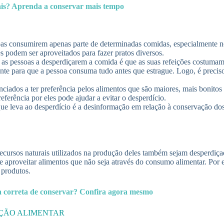
is? Aprenda a conservar mais tempo
 consumirem apenas parte de determinadas comidas, especialmente no ca
s podem ser aproveitados para fazer pratos diversos.
s pessoas a desperdiçarem a comida é que as suas refeições costumam
nte para que a pessoa consuma tudo antes que estrague. Logo, é preci
ciados a ter preferência pelos alimentos que são maiores, mais bonitos 
ferência por eles pode ajudar a evitar o desperdício.
ue leva ao desperdício é a desinformação em relação à conservação do
ecursos naturais utilizados na produção deles também sejam desperdiça
de aproveitar alimentos que não seja através do consumo alimentar. Por e
 produtos.
a correta de conservar? Confira agora mesmo
MINAÇÃO ALIMENTAR