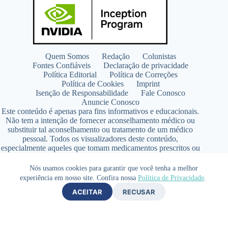
Quem Somos
Redação
Colunistas
Fontes Confiáveis
Declaração de privacidade
Política Editorial
Política de Correções
Política de Cookies
Imprint
Isenção de Responsabilidade
Fale Conosco
Anuncie Conosco
Este conteúdo é apenas para fins informativos e educacionais.
Não tem a intenção de fornecer aconselhamento médico ou
substituir tal aconselhamento ou tratamento de um médico
pessoal. Todos os visualizadores deste conteúdo,
especialmente aqueles que tomam medicamentos prescritos ou
de venda livre, devem consultar seus médicos antes de iniciar
qualquer programa de nutrição, suplementação ou estilo de
Nós usamos cookies para garantir que você tenha a melhor
vida.
experiência em nosso site. Confira nossa
Política de Privacidade
.
Copyright © 2026 - SaúdeLAB.com pertence ao grupo
ACEITAR
RECUSAR
VKCF Soluções Digitais Ltda - CNPJ n° 43.726.917/0001-80
- Contato +55 (65) 99813- 4203 - Responsável Técnica:
Farmacêutica Elizandra Civalsci Costa - CRF MT n° 3490