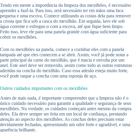
Tendo em mente a importância da limpeza dos mexilhões, é necessário
aprender a fazê-la. Para isso, será necessário ter em mãos uma faca
pequena e uma escova. Comece utilizando as costas dela para remover
a crosta que fica sob a casca do mexilhão. Em seguida, lave ele sob
água corrente e esfregue-o com a escova, até que fique bem limpo.
Feito isso, leve ele para uma panela grande com água suficiente para
cobrir os mexilhões.
Com os mexilhões na panela, comece a cozinhar eles com a panela
tampada até que eles comecem a se abrir. Assim, você já pode notar a
parte principal da carne do mexilhão, que é macia e envolta por um
anel. Este anel deve ser removido, assim como todo as outras estruturas
aderidas na concha do mexilhão. Caso essa adesão esteja muito forte,
você pode raspar a concha com uma esponja de aço.
Outros cuidados importantes com os mexilhões
Antes de mais nada, é importante compreender que a limpeza não é o
único cuidado necessário para garantir a qualidade e segurança de seus
mexilhões. Na verdade, os cuidados começam antes mesmo da compra
deles. Ela deve sempre ser feita em um local de confiança, prestando
atenção ao aspecto dos mexilhões. As conchas deles precisam estar
devidamente fechadas, apresentando um odor forte e agradável, e uma
aparência brilhante.