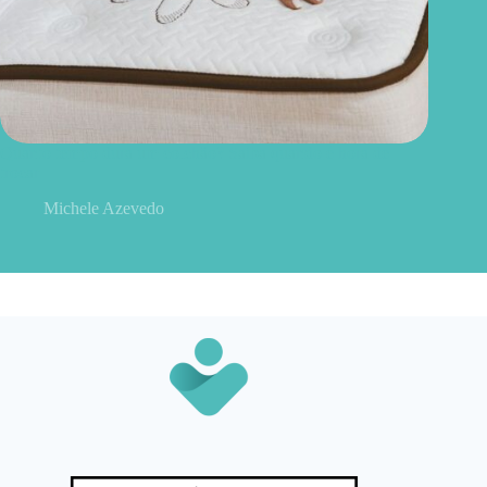
Quanto tempo dura um colchão? Saiba quando é hora de
trocar
Michele Azevedo