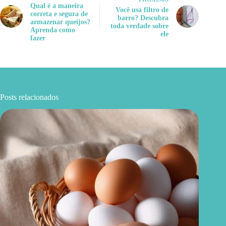
Qual é a maneira
Você usa filtro de
correta e segura de
barro? Descubra
armazenar queijos?
toda verdade sobre
Aprenda como
ele
fazer
Posts relacionados