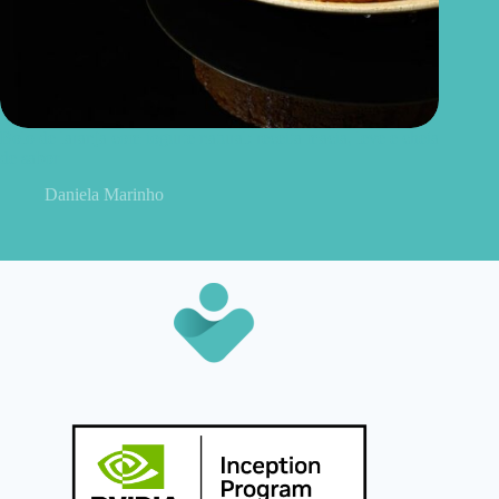
Bolo de laranja com iogurte natural: receita macia, leve e cheia
de sabor
Daniela Marinho