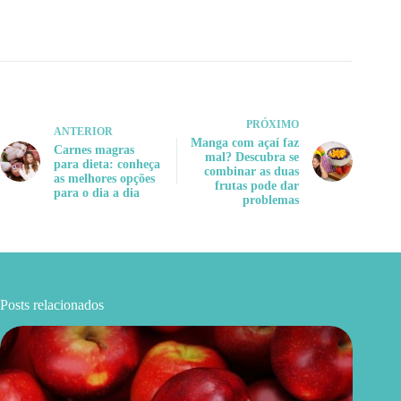
PRÓXIMO
ANTERIOR
Manga com açaí faz
Carnes magras
mal? Descubra se
para dieta: conheça
combinar as duas
as melhores opções
frutas pode dar
para o dia a dia
problemas
Posts relacionados