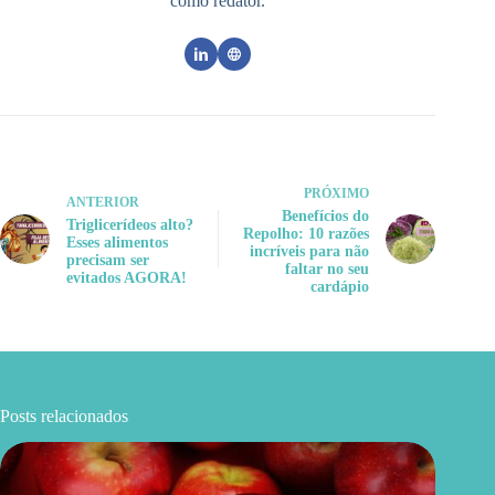
como redator.
PRÓXIMO
ANTERIOR
Benefícios do
Triglicerídeos alto?
Repolho: 10 razões
Esses alimentos
incríveis para não
precisam ser
faltar no seu
evitados AGORA!
cardápio
Posts relacionados