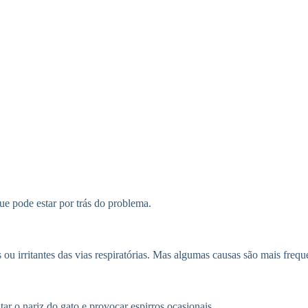
e pode estar por trás do problema.
u irritantes das vias respiratórias. Mas algumas causas são mais freque
r o nariz do gato e provocar espirros ocasionais.