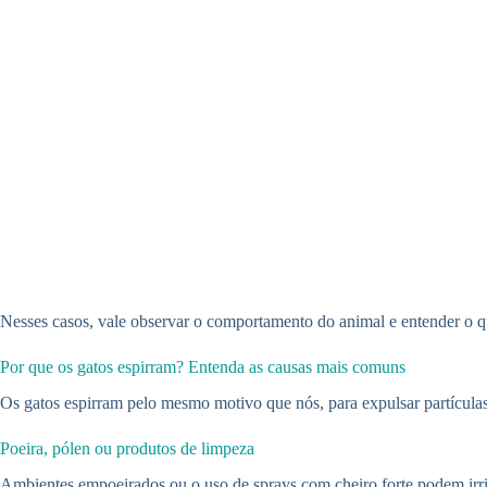
Nesses casos, vale observar o comportamento do animal e entender o qu
Por que os gatos espirram? Entenda as causas mais comuns
Os gatos espirram pelo mesmo motivo que nós, para expulsar partículas o
Poeira, pólen ou produtos de limpeza
Ambientes empoeirados ou o uso de sprays com cheiro forte podem irrita