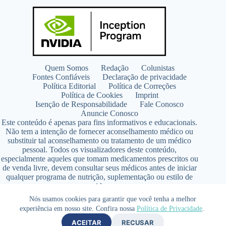
Quem Somos
Redação
Colunistas
Fontes Confiáveis
Declaração de privacidade
Política Editorial
Política de Correções
Política de Cookies
Imprint
Isenção de Responsabilidade
Fale Conosco
Anuncie Conosco
Este conteúdo é apenas para fins informativos e educacionais.
Não tem a intenção de fornecer aconselhamento médico ou
substituir tal aconselhamento ou tratamento de um médico
pessoal. Todos os visualizadores deste conteúdo,
especialmente aqueles que tomam medicamentos prescritos ou
de venda livre, devem consultar seus médicos antes de iniciar
qualquer programa de nutrição, suplementação ou estilo de
vida.
Copyright © 2026 - SaúdeLAB.com pertence ao grupo
Nós usamos cookies para garantir que você tenha a melhor
VKCF Soluções Digitais Ltda - CNPJ n° 43.726.917/0001-80
experiência em nosso site. Confira nossa
Política de Privacidade
.
- Contato +55 (65) 99813- 4203 - Responsável Técnica:
ACEITAR
RECUSAR