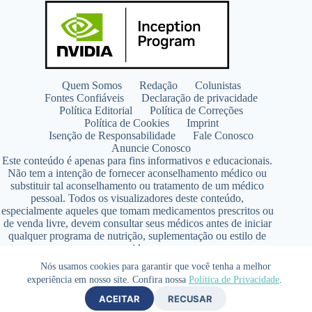
Quem Somos
Redação
Colunistas
Fontes Confiáveis
Declaração de privacidade
Política Editorial
Política de Correções
Política de Cookies
Imprint
Isenção de Responsabilidade
Fale Conosco
Anuncie Conosco
Este conteúdo é apenas para fins informativos e educacionais.
Não tem a intenção de fornecer aconselhamento médico ou
substituir tal aconselhamento ou tratamento de um médico
pessoal. Todos os visualizadores deste conteúdo,
especialmente aqueles que tomam medicamentos prescritos ou
de venda livre, devem consultar seus médicos antes de iniciar
qualquer programa de nutrição, suplementação ou estilo de
vida.
Copyright © 2026 - SaúdeLAB.com pertence ao grupo
Nós usamos cookies para garantir que você tenha a melhor
VKCF Soluções Digitais Ltda - CNPJ n° 43.726.917/0001-80
experiência em nosso site. Confira nossa
Política de Privacidade
.
- Contato +55 (65) 99813- 4203 - Responsável Técnica:
ACEITAR
RECUSAR
Farmacêutica Elizandra Civalsci Costa - CRF MT n° 3490