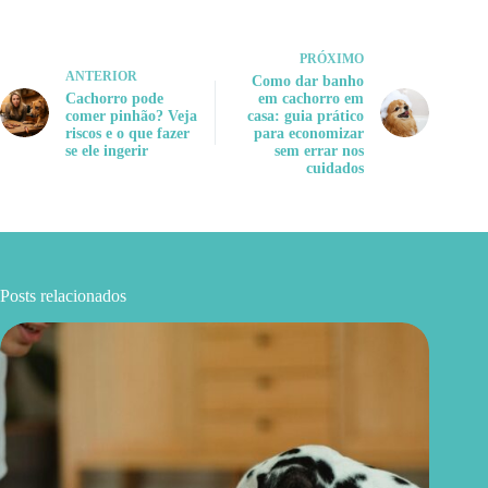
PRÓXIMO
ANTERIOR
Como dar banho
Cachorro pode
em cachorro em
comer pinhão? Veja
casa: guia prático
riscos e o que fazer
para economizar
se ele ingerir
sem errar nos
cuidados
Posts relacionados