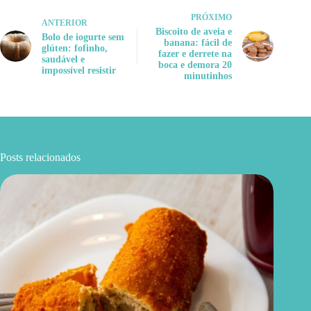
PRÓXIMO
ANTERIOR
Biscoito de aveia e
Bolo de iogurte sem
banana: fácil de
glúten: fofinho,
fazer e derrete na
saudável e
boca e demora 20
impossível resistir
minutinhos
Posts relacionados