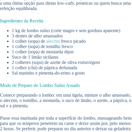
a uma ótima opção para dietas low-carb, proteicas ou quem busca uma
refeição equilibrada.
Ingredientes da Receita
1 kg de lombo suíno (corte magro e sem gordura aparente)
3 dentes de alho amassados
1 colher (sopa) de
alecrim
fresco picado
1 colher (sopa) de tomilho fresco
1 colher (sopa) de mostarda dijon
Suco de 1 limão siciliano
2 colheres (sopa) de azeite de oliva extravirgem
1 colher (chá) de páprica defumada
Sal marinho e pimenta-do-reino a gosto
Modo de Preparo do Lombo Suíno Assado
Comece preparando o lombo: em uma tigela, misture o alho amassado,
o alecrim, o tomilho, a mostarda, o suco de limão, o azeite, a páprica, o
sal e a pimenta.
Passe essa marinada por toda a superfície do lombo, massageando bem
para que os temperos penetrem na carne e deixe assim por, pelo menos
2 horas. Se preferir, pode preparar no dia anterior e deixar na geladeira