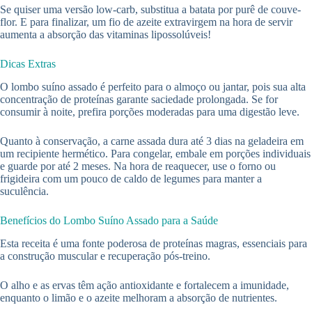
Se quiser uma versão low-carb, substitua a batata por purê de couve-
flor. E para finalizar, um fio de azeite extravirgem na hora de servir
aumenta a absorção das vitaminas lipossolúveis!
Dicas Extras
O lombo suíno assado é perfeito para o almoço ou jantar, pois sua alta
concentração de proteínas garante saciedade prolongada. Se for
consumir à noite, prefira porções moderadas para uma digestão leve.
Quanto à conservação, a carne assada dura até 3 dias na geladeira em
um recipiente hermético. Para congelar, embale em porções individuais
e guarde por até 2 meses. Na hora de reaquecer, use o forno ou
frigideira com um pouco de caldo de legumes para manter a
suculência.
Benefícios do Lombo Suíno Assado para a Saúde
Esta receita é uma fonte poderosa de proteínas magras, essenciais para
a construção muscular e recuperação pós-treino.
O alho e as ervas têm ação antioxidante e fortalecem a imunidade,
enquanto o limão e o azeite melhoram a absorção de nutrientes.