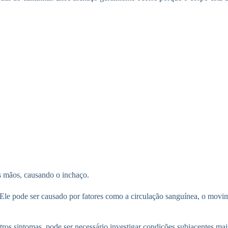
s mãos, causando o inchaço.
 Ele pode ser causado por fatores como a circulação sanguínea, o mov
ros sintomas, pode ser necessário investigar condições subjacentes mais