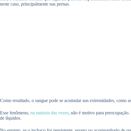
neste caso, principalmente nas pernas.
Como resultado, o sangue pode se acumular nas extremidades, como a
Esse fenômeno,
na maioria das vezes
, não é motivo para preocupação.
de líquidos.
No entanto, se o inchaço for persistente, severo ou acompanhado de out