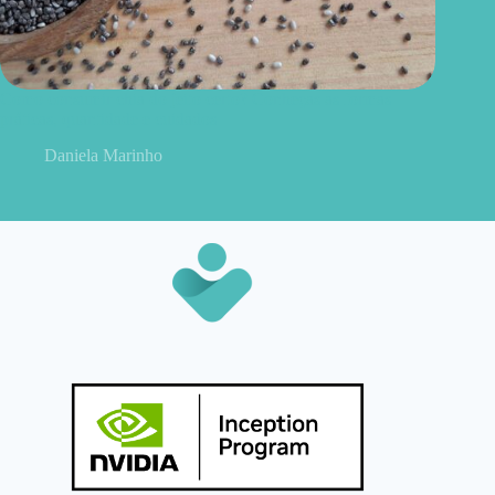
Como consumir chia do jeito certo? Conheças as formas
práticas, quantidade e cuidados
Daniela Marinho