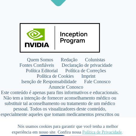
Quem Somos
Redação
Colunistas
Fontes Confiáveis
Declaração de privacidade
Política Editorial
Política de Correções
Política de Cookies
Imprint
Isenção de Responsabilidade
Fale Conosco
Anuncie Conosco
Este conteúdo é apenas para fins informativos e educacionais.
Não tem a intenção de fornecer aconselhamento médico ou
substituir tal aconselhamento ou tratamento de um médico
pessoal. Todos os visualizadores deste conteúdo,
especialmente aqueles que tomam medicamentos prescritos ou
de venda livre, devem consultar seus médicos antes de iniciar
qualquer programa de nutrição, suplementação ou estilo de
Nós usamos cookies para garantir que você tenha a melhor
vida.
experiência em nosso site. Confira nossa
Política de Privacidade
.