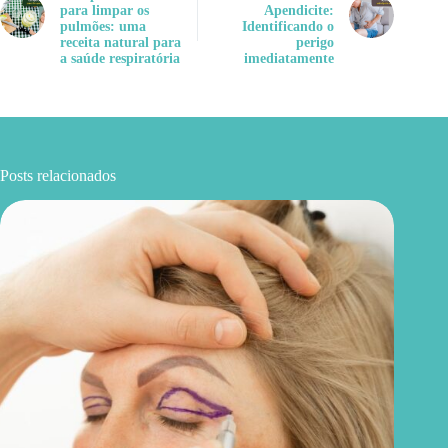
para limpar os
Apendicite:
pulmões: uma
Identificando o
receita natural para
perigo
a saúde respiratória
imediatamente
Posts relacionados