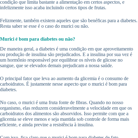
condição que limita bastante a alimentação em certos aspectos, e
infelizmente isso acaba incluindo certos tipos de frutas.
Felizmente, também existem aqueles que são benéficas para a diabetes.
Resta saber se esse é o caso do murici ou não.
Murici é bom para diabetes ou não?
De maneira geral, a diabetes é uma condição em que aproveitamento
ou produção de insulina são prejudicados. E a insulina por sua vez é
um hormônio responsável por equilibrar os níveis de glicose no
sangue, que se elevados demais prejudicam a nossa saúde.
O principal fator que leva ao aumento da glicemia é o consumo de
carboidratos. É justamente nesse aspecto que o murici é bom para
diabetes.
No caso, o murici é uma fruta fonte de fibras. Quando no nosso
organismo, elas reduzem consideravelmente a velocidade em que os
carboidratos dos alimentos são absorvidos. Isso permite com que a
glicemia se eleve menos e seja mantida sob controle de forma mais
eficiente, e ainda previne a resistência à insulina.
Com isso, fica claro que o murici é bom para diabetes de fato.