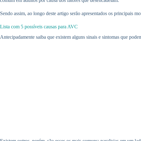
comum em adultos por causa dos fatores que desencadeiam.
Sendo assim, ao longo deste artigo serão apresentados os principais m
Lista com 5 possíveis causas para AVC
Antecipadamente saiba que existem alguns sinais e sintomas que podem
Existem outros, porém, são esses os mais comuns: paralisias em um lado