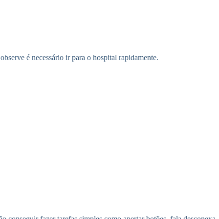
serve é necessário ir para o hospital rapidamente.
o conseguir fazer tarefas simples como apertar botões, fala desconexa