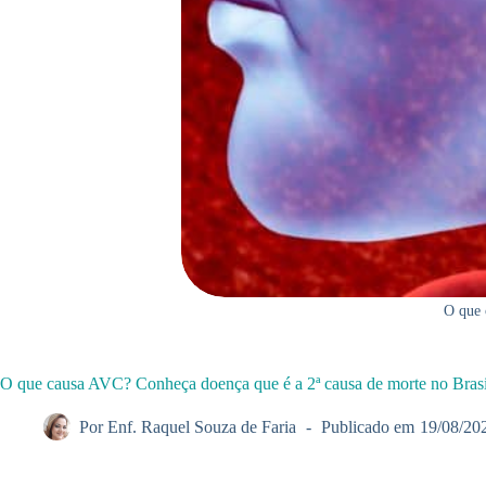
O que 
O que causa AVC? Conheça doença que é a 2ª causa de morte no Brasi
Por
Enf. Raquel Souza de Faria
Publicado em
19/08/20