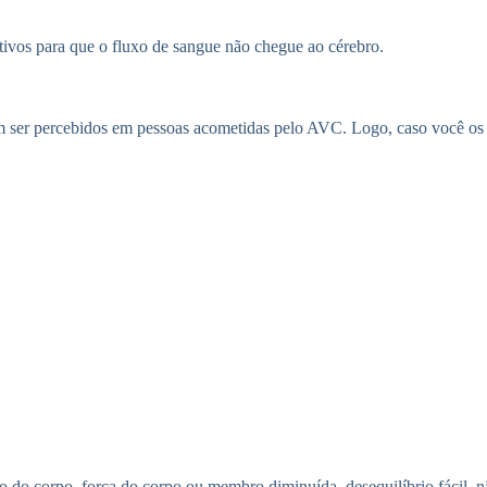
otivos para que o fluxo de sangue não chegue ao cérebro.
 ser percebidos em pessoas acometidas pelo AVC. Logo, caso você os ob
 do corpo, força do corpo ou membro diminuída, desequilíbrio fácil, nã