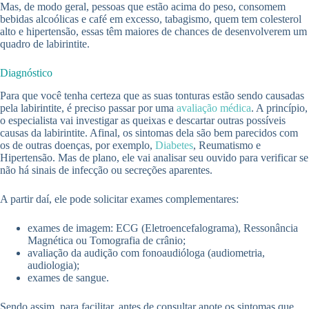
Mas, de modo geral, pessoas que estão acima do peso, consomem
bebidas alcoólicas e café em excesso, tabagismo, quem tem colesterol
alto e hipertensão, essas têm maiores de chances de desenvolverem um
quadro de labirintite.
Diagnóstico
Para que você tenha certeza que as suas tonturas estão sendo causadas
pela labirintite, é preciso passar por uma
avaliação médica
. A princípio,
o especialista vai investigar as queixas e descartar outras possíveis
causas da labirintite. Afinal, os sintomas dela são bem parecidos com
os de outras doenças, por exemplo,
Diabetes
, Reumatismo e
Hipertensão. Mas de plano, ele vai analisar seu ouvido para verificar se
não há sinais de infecção ou secreções aparentes.
A partir daí, ele pode solicitar exames complementares:
exames de imagem: ECG (Eletroencefalograma), Ressonância
Magnética ou Tomografia de crânio;
avaliação da audição com fonoaudióloga (audiometria,
audiologia);
exames de sangue.
Sendo assim, para facilitar, antes de consultar anote os sintomas que