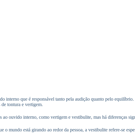
vido interno que é responsável tanto pela audição quanto pelo equilíbri
de tontura e vertigem.
ao ouvido interno, como vertigem e vestibulite, mas há diferenças signi
ue o mundo está girando ao redor da pessoa, a vestibulite refere-se es