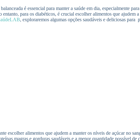
alanceada é essencial para manter a saúde em dia, especialmente par
 entanto, para os diabéticos, é crucial escolher alimentos que ajudem
SaúdeLAB
, exploraremos algumas opções saudáveis e deliciosas para 
nte escolher alimentos que ajudem a manter os níveis de açúcar no sang
oteínas magras e gorduras saudáveis e a menor quantidade possível de c