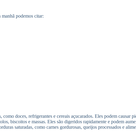
da manhã podemos citar:
, como doces, refrigerantes e cereais açucarados. Eles podem causar pi
os, biscoitos e massas. Eles são digeridos rapidamente e podem aument
orduras saturadas, como carnes gordurosas, queijos processados ​​e alim