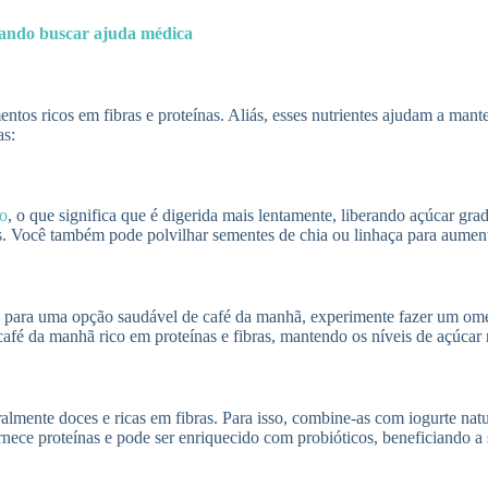
uando buscar ajuda médica
ntos ricos em fibras e proteínas. Aliás, esses nutrientes ajudam a mant
as:
co
, o que significa que é digerida mais lentamente, liberando açúcar gra
is. Você também pode polvilhar sementes de chia ou linhaça para aument
o, para uma opção saudável de café da manhã, experimente fazer um ome
fé da manhã rico em proteínas e fibras, mantendo os níveis de açúcar 
ralmente doces e ricas em fibras. Para isso, combine-as com iogurte nat
rnece proteínas e pode ser enriquecido com probióticos, beneficiando a s