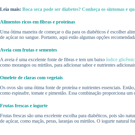
Leia mais:
Boca seca pode ser diabetes? Conheça os sintomas e q
Alimentos ricos em fibras e proteínas
Uma ótima maneira de começar o dia para os diabéticos é escolher alime
de açúcar no sangue. Portanto, aqui estão algumas opções recomendad
Aveia com frutas e sementes
A aveia é uma excelente fonte de fibras e tem um baixo
índice glicêmi
como morangos ou mirtilos, para adicionar sabor e nutrientes adiciona
Omelete de claras com vegetais
Os ovos são uma ótima fonte de proteína e nutrientes essenciais. Entã
como espinafre, tomate e pimentão. Essa combinação proporciona um ca
Frutas frescas e iogurte
Frutas frescas são uma excelente escolha para diabéticos, pois são natu
de açúcar, como maçãs, peras, laranjas ou mirtilos. O iogurte natural fo