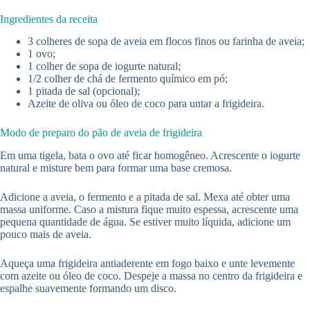
Ingredientes da receita
3 colheres de sopa de aveia em flocos finos ou farinha de aveia;
1 ovo;
1 colher de sopa de iogurte natural;
1/2 colher de chá de fermento químico em pó;
1 pitada de sal (opcional);
Azeite de oliva ou óleo de coco para untar a frigideira.
Modo de preparo do pão de aveia de frigideira
Em uma tigela, bata o ovo até ficar homogêneo. Acrescente o iogurte
natural e misture bem para formar uma base cremosa.
Adicione a aveia, o fermento e a pitada de sal. Mexa até obter uma
massa uniforme. Caso a mistura fique muito espessa, acrescente uma
pequena quantidade de água. Se estiver muito líquida, adicione um
pouco mais de aveia.
Aqueça uma frigideira antiaderente em fogo baixo e unte levemente
com azeite ou óleo de coco. Despeje a massa no centro da frigideira e
espalhe suavemente formando um disco.