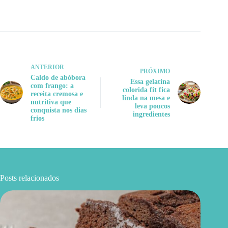
ANTERIOR
PRÓXIMO
Caldo de abóbora
Essa gelatina
com frango: a
colorida fit fica
receita cremosa e
linda na mesa e
nutritiva que
leva poucos
conquista nos dias
ingredientes
frios
Posts relacionados