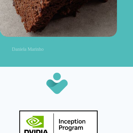
Bolo de chocolate sem glúten: fofinho, fácil e caseiro
Daniela Marinho