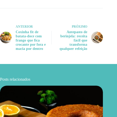
ANTERIOR
PRÓXIMO
Coxinha fit de
Antepasto de
batata-doce com
berinjela: receita
frango que fica
fácil que
crocante por fora e
transforma
macia por dentro
qualquer refeição
Posts relacionados