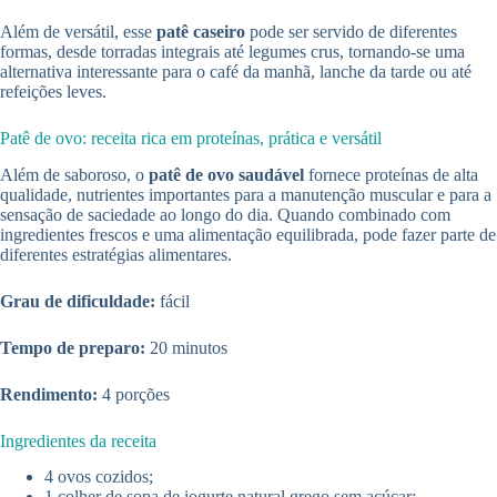
Além de versátil, esse
patê caseiro
pode ser servido de diferentes
formas, desde torradas integrais até legumes crus, tornando-se uma
alternativa interessante para o café da manhã, lanche da tarde ou até
refeições leves.
Patê de ovo: receita rica em proteínas, prática e versátil
Além de saboroso, o
patê de ovo saudável
fornece proteínas de alta
qualidade, nutrientes importantes para a manutenção muscular e para a
sensação de saciedade ao longo do dia. Quando combinado com
ingredientes frescos e uma alimentação equilibrada, pode fazer parte de
diferentes estratégias alimentares.
Grau de dificuldade:
fácil
Tempo de preparo:
20 minutos
Rendimento:
4 porções
Ingredientes da receita
4 ovos cozidos;
1 colher de sopa de iogurte natural grego sem açúcar;