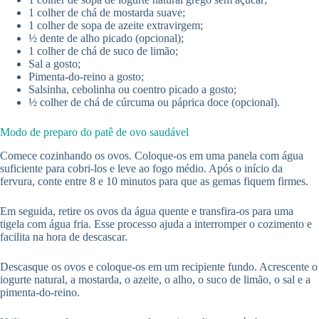
1 colher de chá de mostarda suave;
1 colher de sopa de azeite extravirgem;
½ dente de alho picado (opcional);
1 colher de chá de suco de limão;
Sal a gosto;
Pimenta-do-reino a gosto;
Salsinha, cebolinha ou coentro picado a gosto;
½ colher de chá de cúrcuma ou páprica doce (opcional).
Modo de preparo do patê de ovo saudável
Comece cozinhando os ovos. Coloque-os em uma panela com água
suficiente para cobri-los e leve ao fogo médio. Após o início da
fervura, conte entre 8 e 10 minutos para que as gemas fiquem firmes.
Em seguida, retire os ovos da água quente e transfira-os para uma
tigela com água fria. Esse processo ajuda a interromper o cozimento e
facilita na hora de descascar.
Descasque os ovos e coloque-os em um recipiente fundo. Acrescente o
iogurte natural, a mostarda, o azeite, o alho, o suco de limão, o sal e a
pimenta-do-reino.